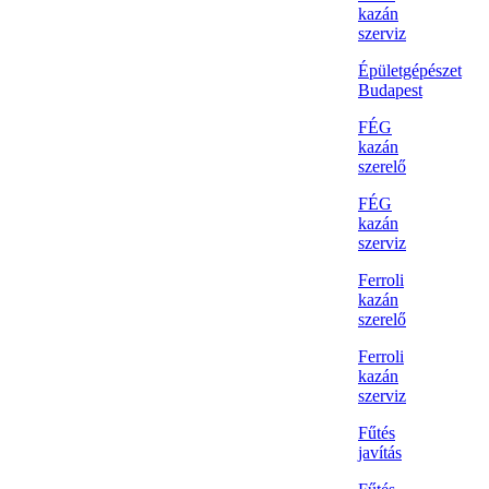
kazán
szerviz
Épületgépészet
Budapest
FÉG
kazán
szerelő
FÉG
kazán
szerviz
Ferroli
kazán
szerelő
Ferroli
kazán
szerviz
Fűtés
javítás