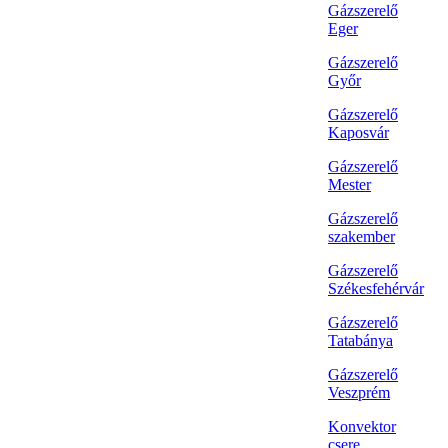
Gázszerelő
Eger
Gázszerelő
Győr
Gázszerelő
Kaposvár
Gázszerelő
Mester
Gázszerelő
szakember
Gázszerelő
Székesfehérvár
Gázszerelő
Tatabánya
Gázszerelő
Veszprém
Konvektor
csere