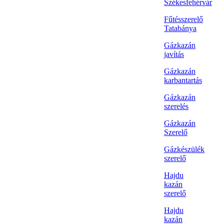
Székesfehérvár
Fűtésszerelő
Tatabánya
Gázkazán
javítás
Gázkazán
karbantartás
Gázkazán
szerelés
Gázkazán
Szerelő
Gázkészülék
szerelő
Hajdu
kazán
szerelő
Hajdu
kazán