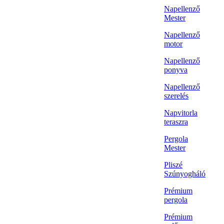
Napellenző
Mester
Napellenző
motor
Napellenző
ponyva
Napellenző
szerelés
Napvitorla
teraszra
Pergola
Mester
Pliszé
Szúnyogháló
Prémium
pergola
Prémium