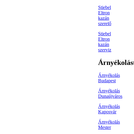
Stiebel
Eltron
kazán
szerelő
Stiebel
Eltron
kazán
szerviz
Árnyékolás
Árnyékolás
Budapest
Árnyékolás
Dunaújváros
Árnyékolás
Kaposvár
Árnyékolás
Mester