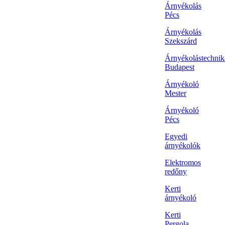
Árnyékolás
Pécs
Árnyékolás
Szekszárd
Árnyékolástechnik
Budapest
Árnyékoló
Mester
Árnyékoló
Pécs
Egyedi
árnyékolók
Elektromos
redőny
Kerti
árnyékoló
Kerti
Pergola