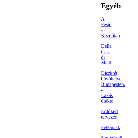
Egyéb
A
Festő
-
Kezdőlap
Della
Casa
di
Matti
Diszkrét
búvóhelyek
Budapesten.
-
Lakás
órákra
Erdőkert
tervezés
Felkaplak
Szobafestő