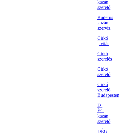
kazán
szerelő
Buderus
kazán
szerviz
Cirkó
javítás
Cirkó
szerelés
Cirkó
szerelő
Cirkó
szerelő
Budapesten
D-
ÉG
kazán
szerelő
DÉG