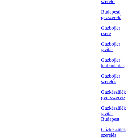
szerelő
Budapesti
gázszerelő
Gázbojler
csere
Gázbojler
javítás
Gázbojler
karbantartás
Gázbojler
szerelés
Gázkészülék
gyorsszervíz
Gázkészülék
javítás
Budapest
Gázkészülék
szerelés