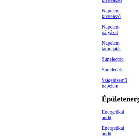
kivitelezés
Napelem
kivitelező
Napelem
pályázat
Napelem
támogatás
Sunelectric
Sunelectric
Szigetüzemű
napelem
Épületener
Energetikai
audit
Energetikai
audit