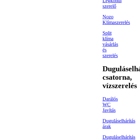
Légkondi
szerelő
Nozo
Klímaszerelés
Split
klíma
vásárlás
és
szerelés
Duguláselhá
csatorna,
vízszerelés
Darálós
WC
Javítás
Duguláselhárítás
árak
Duguláselhárítás