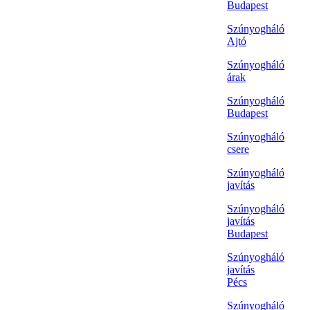
Budapest
Szúnyogháló
Ajtó
Szúnyogháló
árak
Szúnyogháló
Budapest
Szúnyogháló
csere
Szúnyogháló
javítás
Szúnyogháló
javítás
Budapest
Szúnyogháló
javítás
Pécs
Szúnyogháló