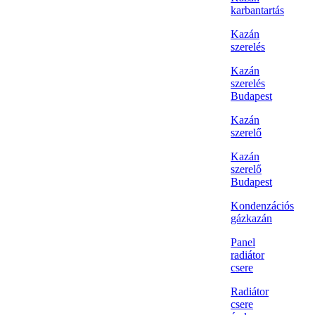
karbantartás
Kazán
szerelés
Kazán
szerelés
Budapest
Kazán
szerelő
Kazán
szerelő
Budapest
Kondenzációs
gázkazán
Panel
radiátor
csere
Radiátor
csere