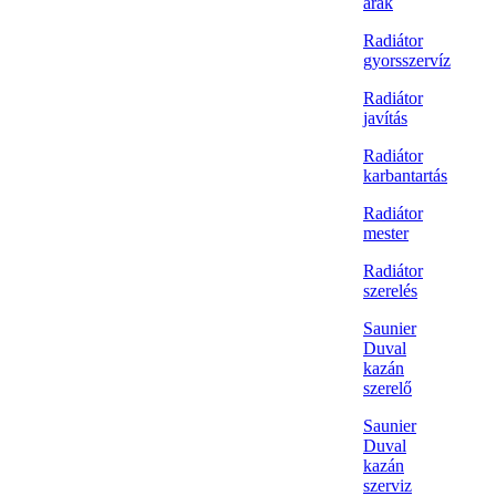
árak
Radiátor
gyorsszervíz
Radiátor
javítás
Radiátor
karbantartás
Radiátor
mester
Radiátor
szerelés
Saunier
Duval
kazán
szerelő
Saunier
Duval
kazán
szerviz