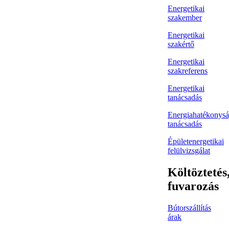
Energetikai
szakember
Energetikai
szakértő
Energetikai
szakreferens
Energetikai
tanácsadás
Energiahatékonysá
tanácsadás
Épületenergetikai
felülvizsgálat
Költöztetés
fuvarozás
Bútorszállítás
árak