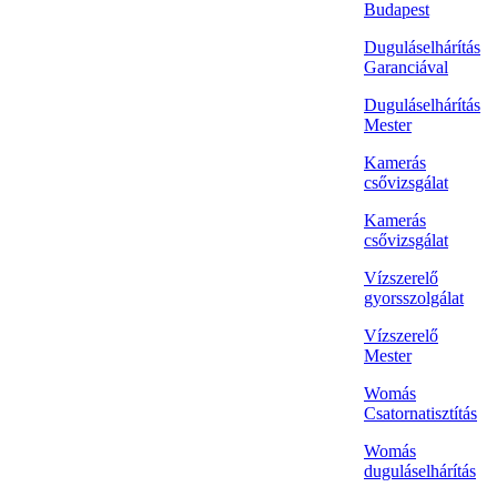
Budapest
Duguláselhárítás
Garanciával
Duguláselhárítás
Mester
Kamerás
csővizsgálat
Kamerás
csővizsgálat
Vízszerelő
gyorsszolgálat
Vízszerelő
Mester
Womás
Csatornatisztítás
Womás
duguláselhárítás