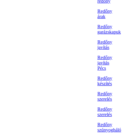
redőny
Redőny
árak
Redőny
garázskapuk
Redőny
javítás
Redőny
javítás
Pécs
Redőny
készítés
Redőny
szerelés
Redőny
szerelés
Redőny
szúnyogháló