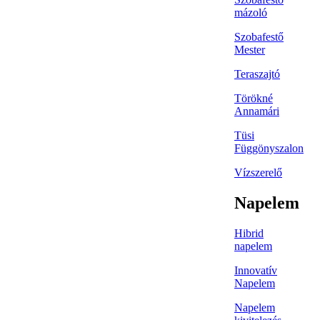
mázoló
Szobafestő
Mester
Teraszajtó
Törökné
Annamári
Tüsi
Függönyszalon
Vízszerelő
Napelem
Hibrid
napelem
Innovatív
Napelem
Napelem