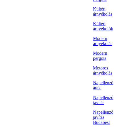
Kültéri
árnyékolás
Kültéri
árnyékolók
Modern
árnyékolás
Modern
pergola
Motoros
árnyékolás
Napellenző
árak
Napellenző
javítás
Napellenző
javítás
Budapest