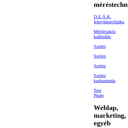
méréstechn
D.E.Á.K.
Irányítástechnika
Mérőeszköz
kalibrálás
Szelep
Szelep
Szelep
Szelep
karbantartás
Test
Plutty
Weblap,
marketing,
egyéb