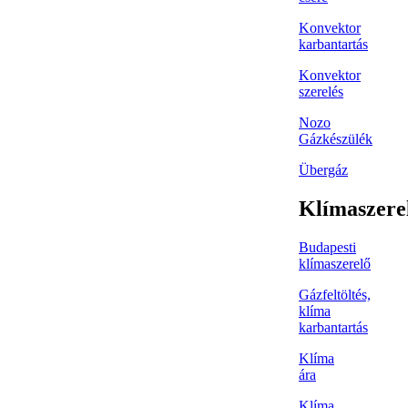
Konvektor
karbantartás
Konvektor
szerelés
Nozo
Gázkészülék
Übergáz
Klímaszere
Budapesti
klímaszerelő
Gázfeltöltés,
klíma
karbantartás
Klíma
ára
Klíma