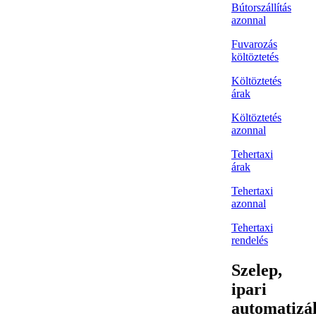
Bútorszállítás
azonnal
Fuvarozás
költöztetés
Költöztetés
árak
Költöztetés
azonnal
Tehertaxi
árak
Tehertaxi
azonnal
Tehertaxi
rendelés
Szelep,
ipari
automatizál