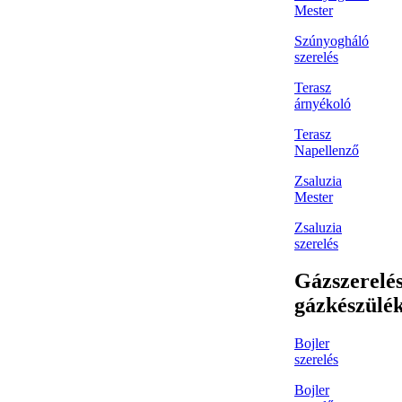
Mester
Szúnyogháló
szerelés
Terasz
árnyékoló
Terasz
Napellenző
Zsaluzia
Mester
Zsaluzia
szerelés
Gázszerelés
gázkészülé
Bojler
szerelés
Bojler