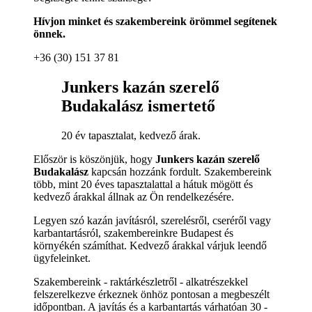
Hívjon minket és szakembereink örömmel segítenek
önnek.
+36 (30) 151 37 81
Junkers kazán szerelő
Budakalász ismertető
20 év tapasztalat, kedvező árak.
Először is köszönjük, hogy
Junkers kazán szerelő
Budakalász
kapcsán hozzánk fordult. Szakembereink
több, mint 20 éves tapasztalattal a hátuk mögött és
kedvező árakkal állnak az Ön rendelkezésére.
Legyen szó kazán javításról, szerelésről, cseréről vagy
karbantartásról, szakembereinkre Budapest és
környékén számíthat. Kedvező árakkal várjuk leendő
ügyfeleinket.
Szakembereink - raktárkészletről - alkatrészekkel
felszerelkezve érkeznek önhöz pontosan a megbeszélt
időpontban. A javítás és a karbantartás várhatóan 30 -