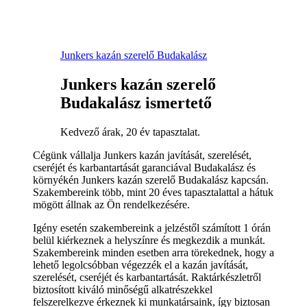
Junkers kazán szerelő Budakalász
Junkers kazán szerelő
Budakalász ismertető
Kedvező árak, 20 év tapasztalat.
Cégünk vállalja Junkers kazán javítását, szerelését,
cseréjét és karbantartását garanciával Budakalász és
környékén Junkers kazán szerelő Budakalász kapcsán.
Szakembereink több, mint 20 éves tapasztalattal a hátuk
mögött állnak az Ön rendelkezésére.
Igény esetén szakembereink a jelzéstől számított 1 órán
belül kiérkeznek a helyszínre és megkezdik a munkát.
Szakembereink minden esetben arra törekednek, hogy a
lehető legolcsóbban végezzék el a kazán javítását,
szerelését, cseréjét és karbantartását. Raktárkészletről
biztosított kiváló minőségű alkatrészekkel
felszerelkezve érkeznek ki munkatársaink, így biztosan