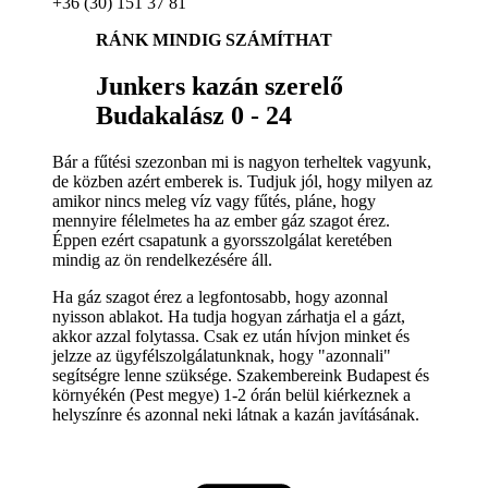
+36 (30) 151 37 81
RÁNK MINDIG SZÁMÍTHAT
Junkers kazán szerelő
Budakalász 0 - 24
Bár a fűtési szezonban mi is nagyon terheltek vagyunk,
de közben azért emberek is. Tudjuk jól, hogy milyen az
amikor nincs meleg víz vagy fűtés, pláne, hogy
mennyire félelmetes ha az ember gáz szagot érez.
Éppen ezért csapatunk a gyorsszolgálat keretében
mindig az ön rendelkezésére áll.
Ha gáz szagot érez a legfontosabb, hogy azonnal
nyisson ablakot. Ha tudja hogyan zárhatja el a gázt,
akkor azzal folytassa. Csak ez után hívjon minket és
jelzze az ügyfélszolgálatunknak, hogy "azonnali"
segítségre lenne szüksége. Szakembereink Budapest és
környékén (Pest megye) 1-2 órán belül kiérkeznek a
helyszínre és azonnal neki látnak a kazán javításának.