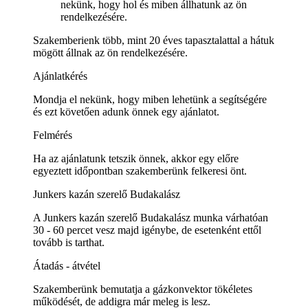
nekünk, hogy hol és miben állhatunk az ön
rendelkezésére.
Szakemberienk több, mint 20 éves tapasztalattal a hátuk
mögött állnak az ön rendelkezésére.
Ajánlatkérés
Mondja el nekünk, hogy miben lehetünk a segítségére
és ezt követően adunk önnek egy ajánlatot.
Felmérés
Ha az ajánlatunk tetszik önnek, akkor egy előre
egyeztett időpontban szakemberünk felkeresi önt.
Junkers kazán szerelő Budakalász
A Junkers kazán szerelő Budakalász munka várhatóan
30 - 60 percet vesz majd igénybe, de esetenként ettől
tovább is tarthat.
Átadás - átvétel
Szakemberünk bemutatja a gázkonvektor tökéletes
működését, de addigra már meleg is lesz.