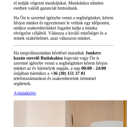
el tudják végezni munkájukat. Munkánkra minden
esetben valódi garanciát biztosítunk.
Ha Ön is szeretné igénybe venni a segítségünket, kérem
hívjon minket és egyeztessen le velünk egy időpontot,
amikor szakemberünket fogadni tudja a munka
elvégzése céljából. Válassza a kiváló minőséget és a
remek szakértelmet, azaz válasszon minket.
Ha megválaszolatlan kérdései maradtak
Junkers
kazán szerelő Budakalász
kapcsán vagy Ön is
szeretné igénybe venni a segítségünket kérem hívjon
minket az év bármelyik napján, a nap
00:00 - 24:00
órájában bármikor a
+36 (30) 151 37 81
telefonszámunkon és szakembereink örömmel
segítenek.
Ajánlatkérés