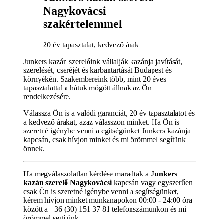
Nagykovácsi
szakértelemmel
20 év tapasztalat, kedvező árak
Junkers kazán szerelőink vállalják kazánja javítását,
szerelését, cseréjét és karbantartását Budapest és
környékén. Szakembereink több, mint 20 éves
tapasztalattal a hátuk mögött állnak az Ön
rendelkezésére.
Válassza Ön is a valódi garanciát, 20 év tapasztalatot és
a kedvező árakat, azaz válasszon minket. Ha Ön is
szeretné igénybe venni a egítségünket Junkers kazánja
kapcsán, csak hívjon minket és mi örömmel segítünk
önnek.
Ha megválaszolatlan kérdése maradtak a
Junkers
kazán szerelő Nagykovácsi
kapcsán vagy egyszerűen
csak Ön is szeretné igénybe venni a segítségünket,
kérem hívjon minket munkanapokon 00:00 - 24:00 óra
között a +36 (30) 151 37 81 telefonszámunkon és mi
örömmel segítünk