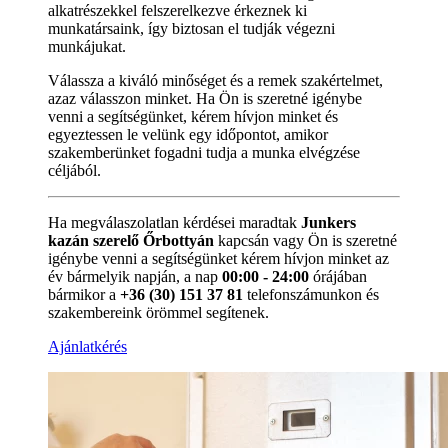
alkatrészekkel felszerelkezve érkeznek ki
munkatársaink, így biztosan el tudják végezni
munkájukat.
Válassza a kiváló minőséget és a remek szakértelmet,
azaz válasszon minket. Ha Ön is szeretné igénybe
venni a segítségünket, kérem hívjon minket és
egyeztessen le velünk egy időpontot, amikor
szakemberünket fogadni tudja a munka elvégzése
céljából.
Ha megválaszolatlan kérdései maradtak
Junkers
kazán szerelő Őrbottyán
kapcsán vagy Ön is szeretné
igénybe venni a segítségünket kérem hívjon minket az
év bármelyik napján, a nap
00:00 - 24:00
órájában
bármikor a
+36 (30) 151 37 81
telefonszámunkon és
szakembereink örömmel segítenek.
Ajánlatkérés