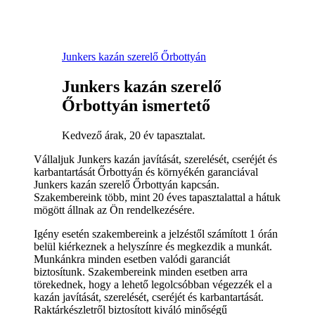
Junkers kazán szerelő Őrbottyán
Junkers kazán szerelő
Őrbottyán ismertető
Kedvező árak, 20 év tapasztalat.
Vállaljuk Junkers kazán javítását, szerelését, cseréjét és
karbantartását Őrbottyán és környékén garanciával
Junkers kazán szerelő Őrbottyán kapcsán.
Szakembereink több, mint 20 éves tapasztalattal a hátuk
mögött állnak az Ön rendelkezésére.
Igény esetén szakembereink a jelzéstől számított 1 órán
belül kiérkeznek a helyszínre és megkezdik a munkát.
Munkánkra minden esetben valódi garanciát
biztosítunk. Szakembereink minden esetben arra
törekednek, hogy a lehető legolcsóbban végezzék el a
kazán javítását, szerelését, cseréjét és karbantartását.
Raktárkészletről biztosított kiváló minőségű