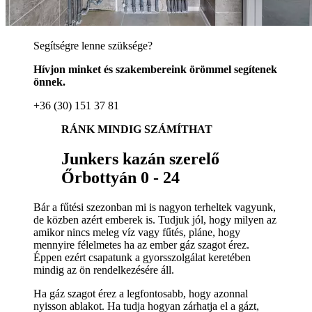
Segítségre lenne szüksége?
Hívjon minket és szakembereink örömmel segítenek
önnek.
+36 (30) 151 37 81
RÁNK MINDIG SZÁMÍTHAT
Junkers kazán szerelő
Őrbottyán 0 - 24
Bár a fűtési szezonban mi is nagyon terheltek vagyunk,
de közben azért emberek is. Tudjuk jól, hogy milyen az
amikor nincs meleg víz vagy fűtés, pláne, hogy
mennyire félelmetes ha az ember gáz szagot érez.
Éppen ezért csapatunk a gyorsszolgálat keretében
mindig az ön rendelkezésére áll.
Ha gáz szagot érez a legfontosabb, hogy azonnal
nyisson ablakot. Ha tudja hogyan zárhatja el a gázt,