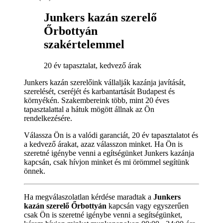
Junkers kazán szerelő
Őrbottyán
szakértelemmel
20 év tapasztalat, kedvező árak
Junkers kazán szerelőink vállalják kazánja javítását,
szerelését, cseréjét és karbantartását Budapest és
környékén. Szakembereink több, mint 20 éves
tapasztalattal a hátuk mögött állnak az Ön
rendelkezésére.
Válassza Ön is a valódi garanciát, 20 év tapasztalatot és
a kedvező árakat, azaz válasszon minket. Ha Ön is
szeretné igénybe venni a egítségünket Junkers kazánja
kapcsán, csak hívjon minket és mi örömmel segítünk
önnek.
Ha megválaszolatlan kérdése maradtak a
Junkers
kazán szerelő Őrbottyán
kapcsán vagy egyszerűen
csak Ön is szeretné igénybe venni a segítségünket,