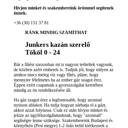
Hívjon minket és szakembereink örömmel segítenek
önnek.
+36 (30) 151 37 81
RÁNK MINDIG SZÁMÍTHAT
Junkers kazán szerelő
Tököl 0 - 24
Bár a fűtési szezonban mi is nagyon terheltek vagyunk,
de közben azért emberek is. Tudjuk jól, hogy milyen az
amikor nincs meleg víz vagy fűtés, pláne, hogy
mennyire félelmetes ha az ember gáz szagot érez.
Éppen ezért csapatunk a gyorsszolgálat keretében
mindig az ön rendelkezésére áll.
Ha gáz szagot érez a legfontosabb, hogy azonnal
nyisson ablakot. Ha tudja hogyan zárhatja el a gázt,
akkor azzal folytassa. Csak ez után hívjon minket és
jelzze az ügyfélszolgálatunknak, hogy "azonnali"
segítségre lenne szüksége. Szakembereink Budapest és
környékén (Pest megye) 1-2 órán belül kiérkeznek a