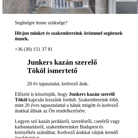
Segítségre lenne szüksége?
Hívjon minket és szakembereink örömmel segítenek
önnek.
+36 (30) 151 37 81
Junkers kazán szerelő
Tököl ismertető
20 év tapasztalat, kedvező árak.
Először is köszönjük, hogy
Junkers kazán szerelő
Tököl
kapcsán hozzánk fordult. Szakembereink több,
mint 20 éves tapasztalattal a hátuk mögött és kedvező
árakkal állnak az Ön rendelkezésére.
Legyen szó kazán javításról, szerelésről, cseréről vagy
karbantartásról, szakembereinkre Budapest és
környékén számíthat. Kedvező árakkal várjuk leendő
ügyfeleinket.