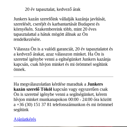
20 év tapasztalat, kedvező árak
Junkers kazán szerelőink vállalják kazánja javítását,
szerelését, cseréjét és karbantartását Budapest és
környékén. Szakembereink több, mint 20 éves
tapasztalattal a hátuk mögött állnak az Ön
rendelkezésére.
Válassza Ön is a valódi garanciát, 20 év tapasztalatot és
a kedvező árakat, azaz válasszon minket. Ha Ön is
szeretné igénybe venni a egítségünket Junkers kazánja
kapcsán, csak hívjon minket és mi örömmel segítünk
önnek.
Ha megválaszolatlan kérdése maradtak a
Junkers
kazán szerelő Tököl
kapcsán vagy egyszerűen csak
Ön is szeretné igénybe venni a segítségünket, kérem
hívjon minket munkanapokon 00:00 - 24:00 óra között
a +36 (30) 151 37 81 telefonszámunkon és mi örömmel
segítünk
Ajánlatkérés