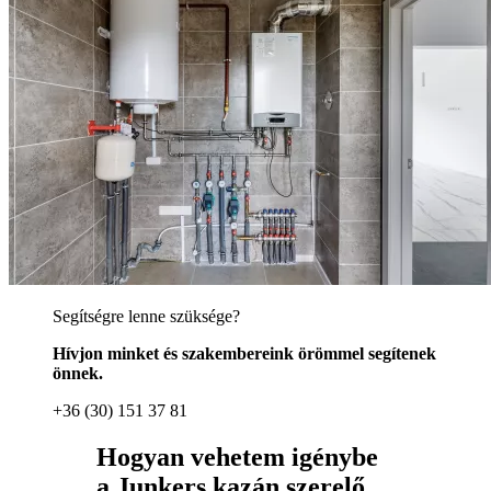
Segítségre lenne szüksége?
Hívjon minket és szakembereink örömmel segítenek
önnek.
+36 (30) 151 37 81
Hogyan vehetem igénybe
a Junkers kazán szerelő