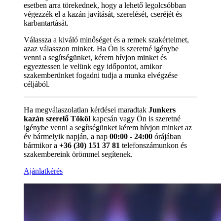
esetben arra törekednek, hogy a lehető legolcsóbban
végezzék el a kazán javítását, szerelését, cseréjét és
karbantartását.
Válassza a kiváló minőséget és a remek szakértelmet,
azaz válasszon minket. Ha Ön is szeretné igénybe
venni a segítségünket, kérem hívjon minket és
egyeztessen le velünk egy időpontot, amikor
szakemberünket fogadni tudja a munka elvégzése
céljából.
Ha megválaszolatlan kérdései maradtak
Junkers
kazán szerelő Tököl
kapcsán vagy Ön is szeretné
igénybe venni a segítségünket kérem hívjon minket az
év bármelyik napján, a nap
00:00 - 24:00
órájában
bármikor a
+36 (30) 151 37 81
telefonszámunkon és
szakembereink örömmel segítenek.
Ajánlatkérés