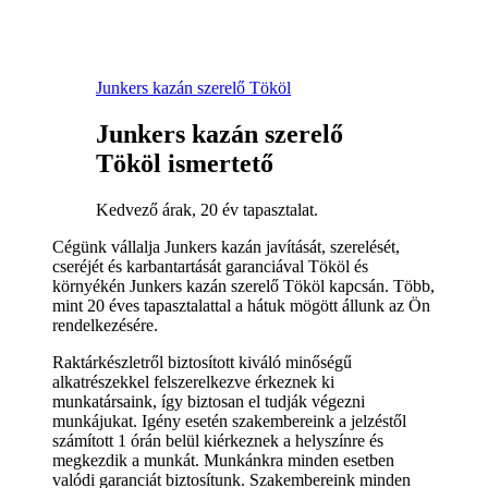
Junkers kazán szerelő Tököl
Junkers kazán szerelő
Tököl ismertető
Kedvező árak, 20 év tapasztalat.
Cégünk vállalja Junkers kazán javítását, szerelését,
cseréjét és karbantartását garanciával Tököl és
környékén Junkers kazán szerelő Tököl kapcsán. Több,
mint 20 éves tapasztalattal a hátuk mögött állunk az Ön
rendelkezésére.
Raktárkészletről biztosított kiváló minőségű
alkatrészekkel felszerelkezve érkeznek ki
munkatársaink, így biztosan el tudják végezni
munkájukat. Igény esetén szakembereink a jelzéstől
számított 1 órán belül kiérkeznek a helyszínre és
megkezdik a munkát. Munkánkra minden esetben
valódi garanciát biztosítunk. Szakembereink minden