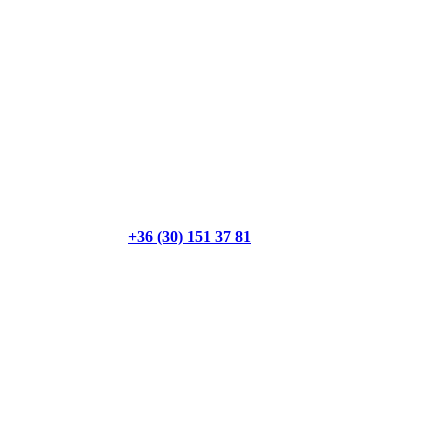
+36 (30) 151 37 81