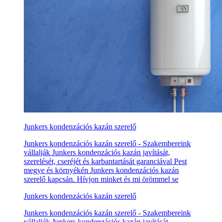
Junkers kondenzációs kazán szerelő
Junkers kondenzációs kazán szerelő - Szakembereink
vállalják Junkers kondenzációs kazán javítását,
szerelését, cseréjét és karbantartását garanciával Pest
megye és környékén Junkers kondenzációs kazán
szerelő kapcsán. Hívjon minket és mi örömmel se
Junkers kondenzációs kazán szerelő
Junkers kondenzációs kazán szerelő - Szakembereink
vállalják Junkers kondenzációs kazán javítását,