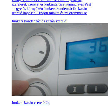
szerelését, cseréjét és karbantartását garanciával Pest
megye és környékén Junkers kondenzációs kazán
szerelő kapcsán. Hívjon minket és mi örömmel se
Junkers kondenzációs kazán szerelő
Junkers kazán csere 0-24