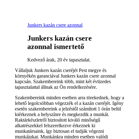
Junkers kazán csere azonnal
Junkers kazán csere
azonnal ismertető
Kedvező árak, 20 év tapasztalat.
Vállaljuk Junkers kazán cseréjét Pest megye és
környékén garanciával Junkers kazán csere azonnal
kapcsán. Szakembereink több, mint két évtizedes
tapasztalattal állnak az Ön rendelkezésére.
Szakembereink minden esetben arra törekednek, hogy a
lehető legolcsóbban végezzék el a kazán cseréjét. Igény
esetén szakembereink a jelzéstől számított 1 órán belül
kiérkeznek a helyszínre és megkezdik a munkát.
Raktárkészletről biztosított kiváló minőségű
alkatrészekkel felszerelkezve érkeznek ki
munkatársaink, így biztosan el tudják végezni
munkájukat. Munkánkra minden esetben valódi