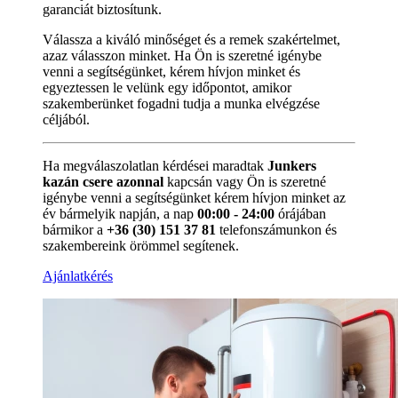
garanciát biztosítunk.
Válassza a kiváló minőséget és a remek szakértelmet,
azaz válasszon minket. Ha Ön is szeretné igénybe
venni a segítségünket, kérem hívjon minket és
egyeztessen le velünk egy időpontot, amikor
szakemberünket fogadni tudja a munka elvégzése
céljából.
Ha megválaszolatlan kérdései maradtak
Junkers
kazán csere azonnal
kapcsán vagy Ön is szeretné
igénybe venni a segítségünket kérem hívjon minket az
év bármelyik napján, a nap
00:00 - 24:00
órájában
bármikor a
+36 (30) 151 37 81
telefonszámunkon és
szakembereink örömmel segítenek.
Ajánlatkérés